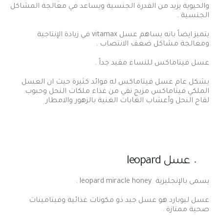
والحيوية يزيد من القدرة الجنسية ويساعد في معالجة المشاكل
الجنسية .
يتميز ايضاً بانه يساهم عسل vitamax في زيادة الإنتاجية
ومعالجة مشاكل ضعف الانتصاب .
عسل فيتاماكس للنساء مفيد جداً .
بشكل عام عسل فيتاماكس له فوائد كثيرة حيث ان العسل
الملكي فيتاماكس مزيج نقي من غذاء ملكات النحل وحبوب
لقاح النحل وأعشاب الغابات الغنية بالزهور والامطار
عسل leopard
يسمى بالإنجليزية leopard miracle honey .
عسل ليوبارد هو عسل جيد ذو مكونات غذائية وفيتامينات
صحية ممتازة .