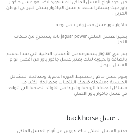
من أجود أنواع العسل الملكي المشهورة ايضاً هو عسل جاكوار
باور حيث يشتهر استخدام عسل الجاكوار بشكل كبير في الوطن
العربي .
جاكوار باور عسل مميز وفريد من نوعه .
يتميز العسل الملكي jaguar power بانه يستخرج من ملكات
النحل .
يتم مزج jaguar بمجموعة من الأعشاب الطبية التي تمد الجسم
بالطاقة والحيوية لذلك يعتبر عسل جاكور باور من افضل انواع
العسل للرجال .
يقوم عسل جاكوار بتنشيط الدورة الدموية ومعالجة المشاكل
الجنسية ومشكلة ضعف الانتصاب ومعالجة الكثير من
مشاكل العلاقة الزوجية وغيرها من الفوائد الصحية التي تتواجد
في عسل جاكوار باور الاصلي
عسل black horse
يعتبر العسل الملكي بلاك هورس من أنواع العسل الملكي