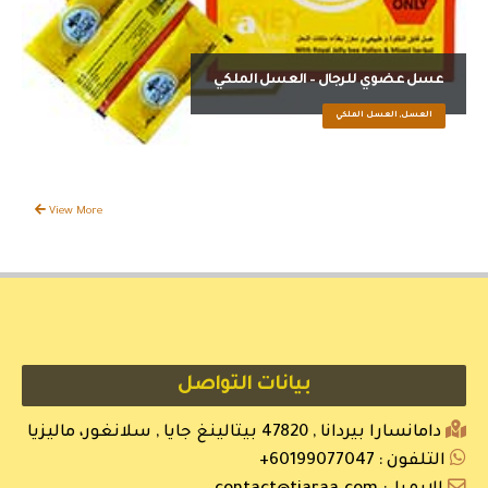
عسل عضوي للرجال – العسل الملكي
العسل, العسل الملكي
View More
بيانات التواصل
دامانسارا بيردانا , 47820 بيتالينغ جايا , سلانغور، ماليزيا
التلفون :
60199077047+