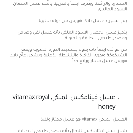
الممتازة والرائعة ويعرف ايضاً بالعربية باسم عسل الحصان
الاسود الماليزي .
يتم استيراد عسل بلاك هورس من دولة ماليزيا .
يتميز عسل الحصان الاسود الملكي بأنه عسل نقي وصافي
ومصدر طبيعي للطاقة والحيوية .
من فوائده ايضاً بانه يقوم بتنشيط الدورة الدموية ويمنع
الشيخوخة ويقوى الذاكرة والانشطة الذهنية وبشكل عام بلاك
هورس عسل ممتاز ورائع جداً
عسل فيتامكس الملكي vitamax royal
honey
العسل الملكي vitamax هو عسل ممتاز ولذيذ .
يتميز عسل فيتاماكس للرجال بأنه مصدر طبيعي للطاقة