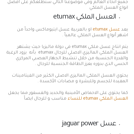
جميع انحاء العالم وفي موضوعنا التالي سنطلعكم على افضل
انواع العسل الملكي
العسل الملكي etumax
يعد
عسل etumax
او بالعربية عسل ايتيوماكس واحداً من
اشهر أنواع العسل الملكي عالمياً .
يتم انتاج عسل ملكي etumax في دولة ماليزيا حيث يشتهر
العسل الملكي الماليزي الاصلي للرجال etumax بأنه يزود الرغبة
والقدرة الجنسية من خلال تنشيط الجهاز العصبي المركزي
الحسي الذي بدوره يعزز الطاقة الجنسية للرجال .
يحتوي العسل الملكى الماليزى الاصلى الكثير من الفيتامينات
المفيدة للجسم وللبشرة و مضادات الأكسدة .
كما يحتوي على الاحماض الأمينية والحديد والفسفور مما يجعل
العسل الملكي etumax للنساء
مناسب و للرجال ايضاً
عسل jaguar power