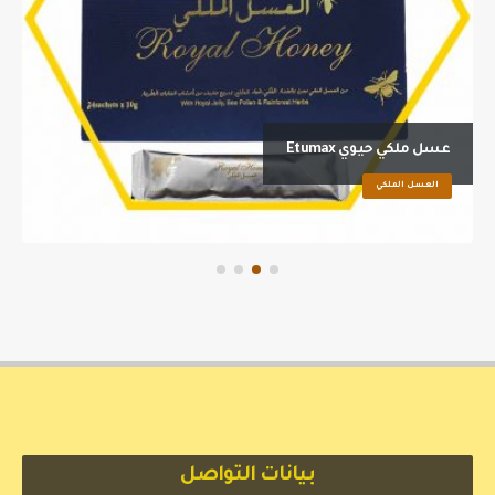
عسل ملكي حيوي Etumax
العسل الملكي
بيانات التواصل