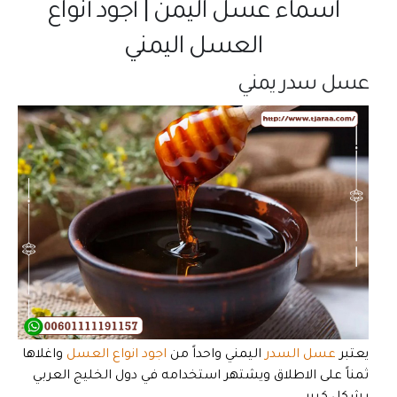
اسماء عسل اليمن | أجود أنواع
العسل اليمني
عسل سدر يمني
يعتبر
عسل السدر
اليمني واحداً من
اجود انواع العسل
واغلاها
ثمناً على الاطلاق ويشتهر استخدامه في دول الخليج العربي