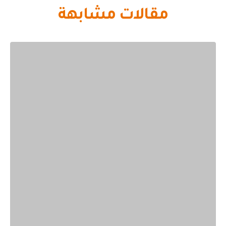
مقالات مشابهة
عسل مراعي يمني | فوائد عسل المراعي اليمني |
27
افضل انواع عسل المراعي
أكتوبر
عسل المراعي اليمني : العسل الطبيعي من اهم
المكونات الغذائية والمواد المهمة التي تتواجد في
معظم منازل دول الخليج العربي...