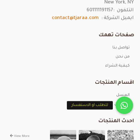
New York, NY
التلفون :
601111191157
ايميل الشركة :
contact@tjaraa.com
صفحات تهمك
تواصل بنا
من نحن
كيفية الشراء
اقسام المنتجات
العسل
الزعفران
للطلب او الاستفسار
احدث المنتجات
View More