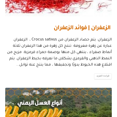
الزعفران | فوائد الزعفران
الزعفران: يتم حصاد الزعفران من Crocus sativus ، الزعفران
عبارة عن زهرة معروفة .تنتج كل زهرة من هذا الزعفران ثلاثة
أنماط صفراء ، ينتهي كل منها بوصمة حمراء قرمزية. مزيج من
النمط الذهبي والقرمزي يشكلان ما نعرفه بخيط الزعفران. يتم
اقتلاع هذه الخيوط يدويًا وتجفيفها ، مما ينتج عنه توابل...
قراءة المزيد