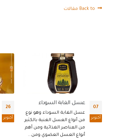
Back to مقالات
وداء
العسل السقطري اليمني |
01
26
فوائد العسل السقطري |
اء وهو نوع
انواع العسل السقطري
أكتوبر
نوفمبر
غنية بالكثير
ئية ومن أهم
العسل اليمني السقطري :
وي ومن...
جزيرة سقطري اليمنية من