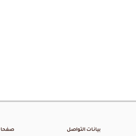
أشهر الأماكن في الجمهورية
اليمنية لإنتاج عسل النحل
السقطري حيث تتميز
بطبيعة...
بيانات التواصل
صفحات