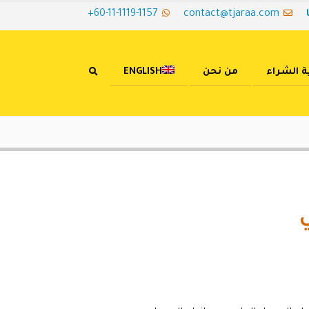
+60-11-1119-1157
contact@tjaraa.com
ة الشراء
من نحن
ENGLISH
ي