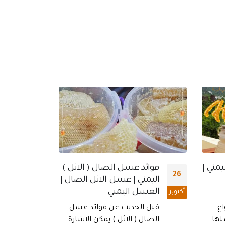
اثل )
صال |
عسل
شارة