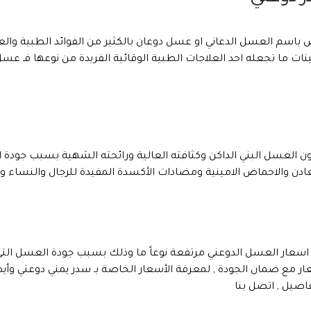
ض باسم العسل الدعاني او عسل دوعان بالكثير من الفوائد الطبية وا
ينات ما تجعله احد العلاجات الطبية الوقائية الفريدة من نوعها فـ ع
ن العسل البني الداكن وكثافته العالية ورائحته الشهية بسبب جودة ا
عادن والاحماض الامينية ومضادات الأكسدة المفيدة للرجال والنساء و
سعار العسل الدوعني مرتفعة نوعاً ما وذلك بسبب جودة العسل الت
ار مع ضمان الجودة , لمعرفة الأسعار الخاصة بـ سدر يمني دوعني وأ
صيل , اتصل بنا